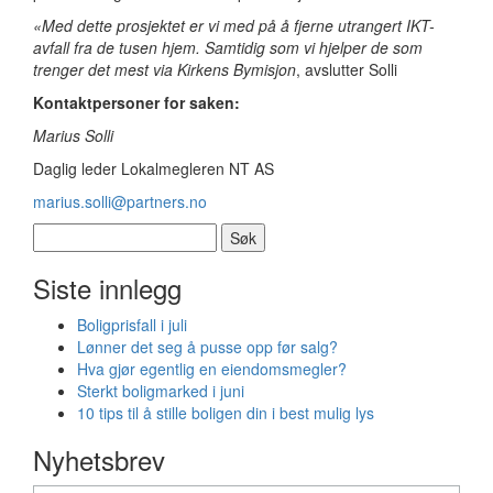
«Med dette prosjektet er vi med på å fjerne utrangert IKT-
avfall fra de tusen hjem. Samtidig som vi hjelper de som
trenger det mest via Kirkens Bymisjon
, avslutter Solli
Kontaktpersoner for saken:
Marius Solli
Daglig leder Lokalmegleren NT AS
marius.solli@partners.no
Søk
etter:
Siste innlegg
Boligprisfall i juli
Lønner det seg å pusse opp før salg?
Hva gjør egentlig en eiendomsmegler?
Sterkt boligmarked i juni
10 tips til å stille boligen din i best mulig lys
Nyhetsbrev