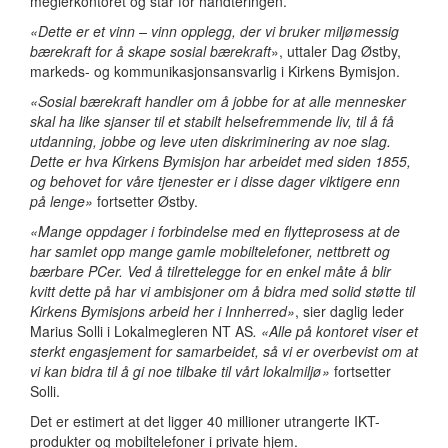
meglerkontoret og står for håndteringen.
«Dette er et vinn – vinn opplegg, der vi bruker miljømessig
bærekraft for å skape sosial bærekraft
», uttaler Dag Østby,
markeds- og kommunikasjonsansvarlig i Kirkens Bymisjon.
«Sosial bærekraft handler om å jobbe for at alle mennesker
skal ha like sjanser til et stabilt helsefremmende liv, til å få
utdanning, jobbe og leve uten diskriminering av noe slag.
Dette er hva Kirkens Bymisjon har arbeidet med siden 1855,
og behovet for våre tjenester er i disse dager viktigere enn
på lenge»
fortsetter Østby.
«Mange oppdager i forbindelse med en flytteprosess at de
har samlet opp mange gamle mobiltelefoner, nettbrett og
bærbare PCer. Ved å tilrettelegge for en enkel måte å blir
kvitt dette på har vi ambisjoner om å bidra med solid støtte til
Kirkens Bymisjons arbeid her i Innherred»
,
sier daglig leder
Marius Solli i Lokalmegleren NT AS
.
«
Alle på kontoret viser et
sterkt engasjement for samarbeidet, så vi er overbevist om at
vi kan bidra til å gi noe tilbake til vårt lokalmiljø»
fortsetter
Solli.
Det er estimert at det ligger 40 millioner utrangerte IKT-
produkter og mobiltelefoner i private hjem.