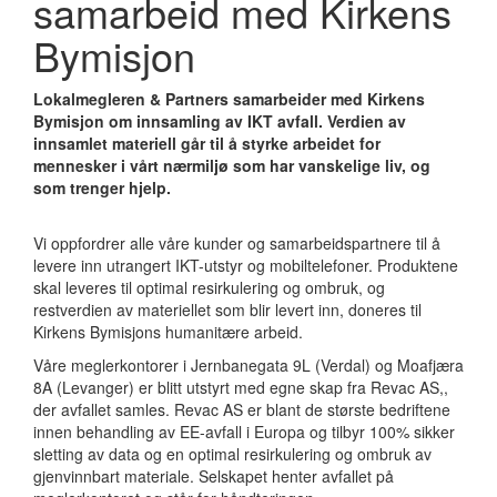
samarbeid med Kirkens
Bymisjon
Lokalmegleren & Partners samarbeider med Kirkens
Bymisjon om innsamling av IKT avfall. Verdien av
innsamlet materiell går til å styrke arbeidet for
mennesker i vårt nærmiljø som har vanskelige liv, og
som trenger hjelp.
Vi oppfordrer alle våre kunder og samarbeidspartnere til å
levere inn utrangert IKT-utstyr og mobiltelefoner. Produktene
skal leveres til optimal resirkulering og ombruk, og
restverdien av materiellet som blir levert inn, doneres til
Kirkens Bymisjons humanitære arbeid.
Våre meglerkontorer i Jernbanegata 9L (Verdal) og Moafjæra
8A (Levanger) er blitt utstyrt med egne skap fra Revac AS,,
der avfallet samles. Revac AS er blant de største bedriftene
innen behandling av EE-avfall i Europa og tilbyr 100% sikker
sletting av data og en optimal resirkulering og ombruk av
gjenvinnbart materiale. Selskapet henter avfallet på