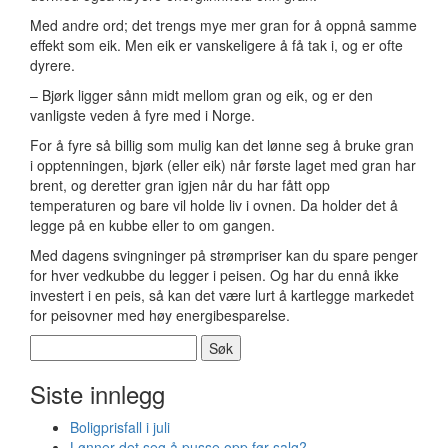
Med andre ord; det trengs mye mer gran for å oppnå samme
effekt som eik. Men eik er vanskeligere å få tak i, og er ofte
dyrere.
– Bjørk ligger sånn midt mellom gran og eik, og er den
vanligste veden å fyre med i Norge.
For å fyre så billig som mulig kan det lønne seg å bruke gran
i opptenningen, bjørk (eller eik) når første laget med gran har
brent, og deretter gran igjen når du har fått opp
temperaturen og bare vil holde liv i ovnen. Da holder det å
legge på en kubbe eller to om gangen.
Med dagens svingninger på strømpriser kan du spare penger
for hver vedkubbe du legger i peisen. Og har du ennå ikke
investert i en peis, så kan det være lurt å kartlegge markedet
for peisovner med høy energibesparelse.
Søk
etter:
Siste innlegg
Boligprisfall i juli
Lønner det seg å pusse opp før salg?