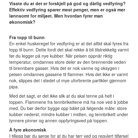
Visste du at det er forskjell på god og dårlig vedfyring?
Effektiv vedfyring sparer mest penger, men er også mer
lønnsomt for miljøet. Men hvordan fyrer man
økonomisk?
Fra topp til bunn
En enkel huskeregel for vedfyring er at det alltid skal fyres fra
topp til bunn. Dette fordi det skal rekke å bli tilstrekkelig varmt
før du legger på nye kubber. Når peisen oppnår riktig
temperatur, omdannes store deler av den brennende veden
til brennbare gasser. Hvis det er nok varme og oksygen i
peisen omdannes gassene til flammer. Hvis det ikke er varmt
nok, slippes det i stedet ut mye uforbrente partikler gjennom
pipa.
Med det sagt, er det ikke slik at du skal tenne på helt i
toppen. Flammene fra tennbrikettene må ha noe ved å jobbe
med. Du bør derfor bygge opp bålet på følgende måte: store
kubber nederst, mindre kubber i midten, og tennbrikett under
tynnere pinner og annen oppfyringsved på toppen.
Å fyre økonomisk
I tillegg bør du sørge for at du har tørr ved og regulert tilførsel